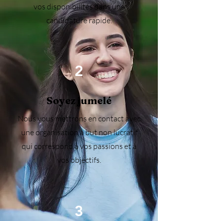
vos disponibilités dans une
candidature rapide.
2
Soyez jumelé
Nous vous mettrons en contact avec
une organisation à but non lucratif
qui correspond à vos passions et à
vos objectifs.
3