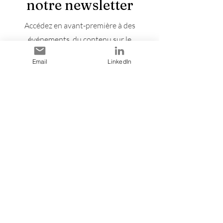
notre newsletter
Accédez en avant-première à des
événements, du contenu sur le
développement du leadership, des
Email
LinkedIn
opportunités de bénévolat et des
ressources professionnelles conçus pour
les jeunes bénévoles partout au Canada.
C'est gratuit et envoyé une fois par
semaine. Notre adresse courriel générale
est :
connect@womeninleadership.ca