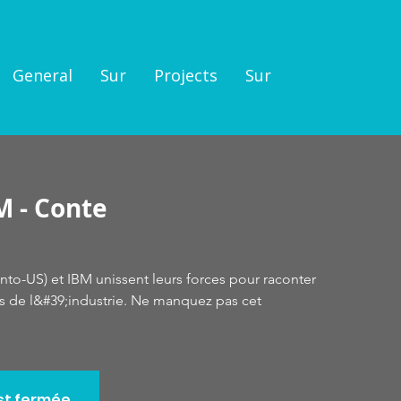
General
Sur
Projects
Sur
 - Conte
to-US) et IBM unissent leurs forces pour raconter
rs de l&#39;industrie. Ne manquez pas cet
est fermée