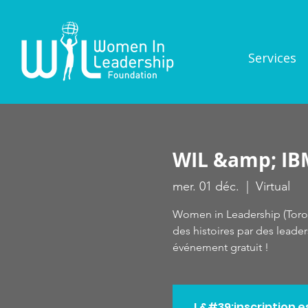
Services
WIL &amp; IBM
mer. 01 déc.
  |  
Virtual
Women in Leadership (Toron
des histoires par des leade
événement gratuit !
L&#39;inscription 