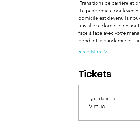
 Transitions de carrière e
 La pandémie a bouleversé le paysage du travail. Elle a touché les femmes de manière disproportionnée. Le travail à 
domicile est devenu la nou
travailler à domicile ne son
face à face avec votre mana
pendant la pandémie est u
Read More >
Tickets
Type de billet
Virtuel